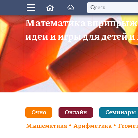
Математика вприпрыж
идеи и игры для детей и
Очно
Онлайн
Семинары
Мышематика
Арифметика
Геоме