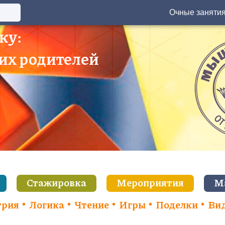
Очные заняти
ку:
 их родителей
Стажировка
Мероприятия
М
трия
Логика
Чтение
Игры
Поделки
Ви