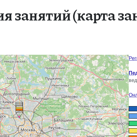
я занятий (карта за
Рег
Пе
вед
Онл