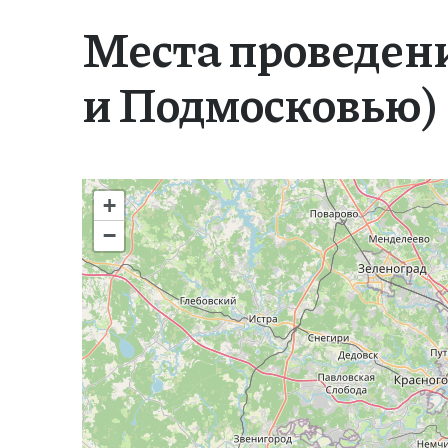
Места проведени
и Подмосковью)
+
−