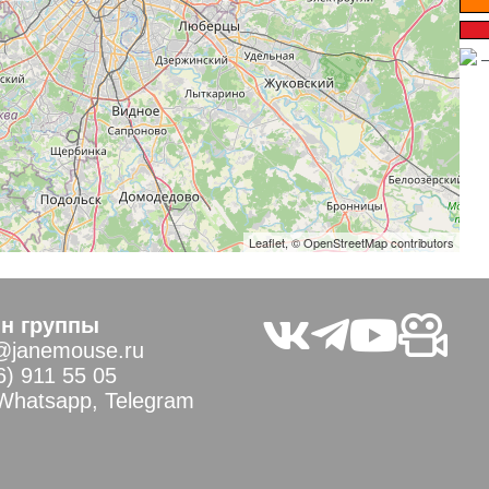
—
Leaflet
, ©
OpenStreetMap
contributors
н группы
@janemouse.ru
6) 911 55 05
 Whatsapp, Telegram