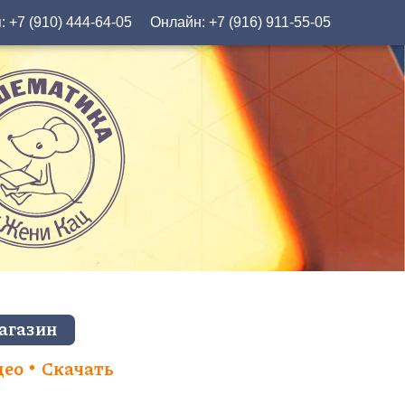
я:
+7 (910) 444-64-05
Онлайн:
+7 (916) 911-55-05
агазин
део
Скачать