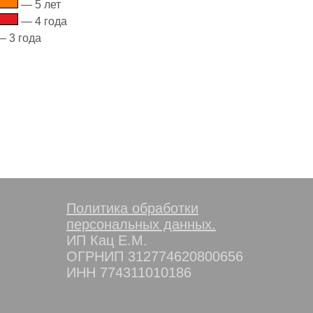
— 5 лет
— 4 года
 3 года
Политика обработки
персональных данных.
ИП Кац Е.М.
ОГРНИП 312774620800656
ИНН 774311010186