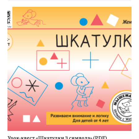
Урок-квест «Шкатулки 3 символа» (PDF)