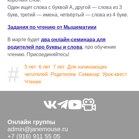
Один ищет слова с буквой А, другой — слова из 3
букв, третий — имена, четвёртый — слова из 4 букв.
Задания по чтению от Мышематики
В марте будет
два онлайн-семинара для
родителей про буквы и слова
, про обучение
чтению. Присоединяйтесь!
#
5 лет
6 лет
7 лет
Для начинающих
читателей
Родителям
Семинар
Урок-квест
Чтение
Онлайн группы
admin@janemouse.ru
+7 (916) 911 55 05